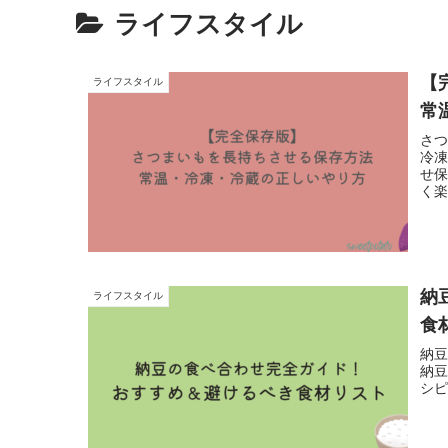
ライフスタイル
【
ライフスタイル
常
さ
冷
せ
く
納
ライフスタイル
食
納
納
シ