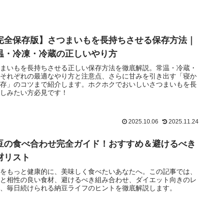
完全保存版】さつまいもを長持ちさせる保存方法｜
温・冷凍・冷蔵の正しいやり方
つまいもを長持ちさせる正しい保存方法を徹底解説。常温・冷蔵・
凍それぞれの最適なやり方と注意点、さらに甘みを引き出す「寝か
保存」のコツまで紹介します。ホクホクでおいしいさつまいもを長
楽しみたい方必見です！
2025.10.06
2025.11.24
豆の食べ合わせ完全ガイド！おすすめ＆避けるべき
材リスト
豆をもっと健康的に、美味しく食べたいあなたへ。この記事では、
豆と相性の良い食材、避けるべき組み合わせ、ダイエット向きのレ
ピ、毎日続けられる納豆ライフのヒントを徹底解説します。